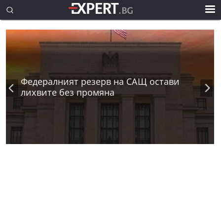
Федералният резерв на САЩ остави
лихвите без промяна