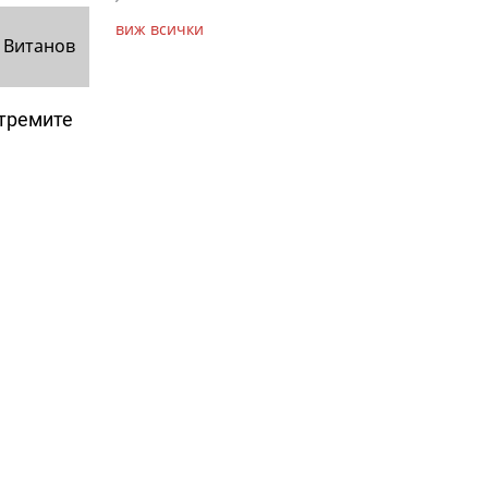
виж всички
 Витанов
стремите