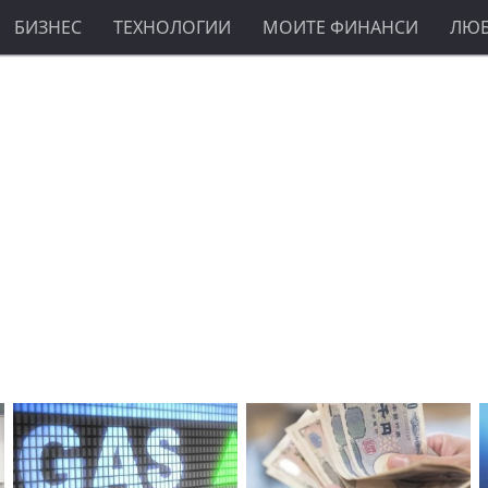
БИЗНЕС
ТЕХНОЛОГИИ
МОИТЕ ФИНАНСИ
ЛЮ