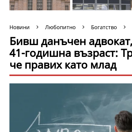
Новини
Любопитно
Богатство
Бивш данъчен адвокат,
41-годишна възраст: Т
че правих като млад