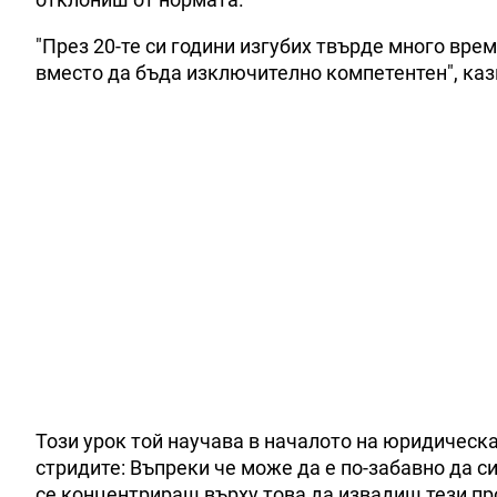
"През 20-те си години изгубих твърде много вре
вместо да бъда изключително компетентен", каз
Този урок той научава в началото на юридическа
стридите: Въпреки че може да е по-забавно да си
се концентрираш върху това да извадиш тези пр