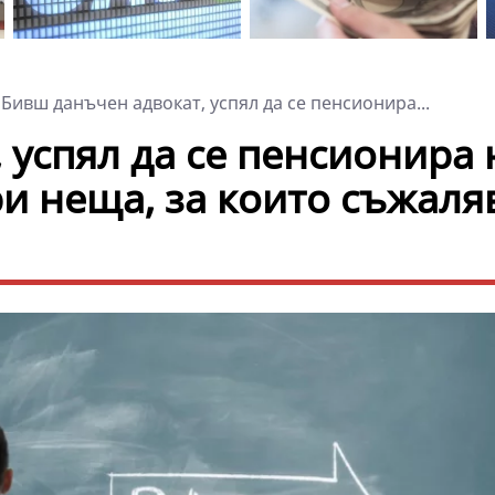
Бивш данъчен адвокат, успял да се пенсионира...
 успял да се пенсионира 
ри неща, за които съжаля