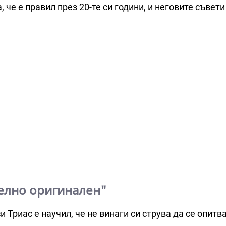
че е правил през 20-те си години, и неговите съвети
елно оригинален"
и Триас е научил, че не винаги си струва да се опитв