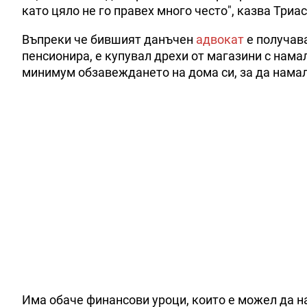
като цяло не го правех много често", казва Триа
Въпреки че бившият данъчен
адвокат
е получава
пенсионира, е купувал дрехи от магазини с нама
минимум обзавеждането на дома си, за да намал
Има обаче финансови уроци, които е можел да нау