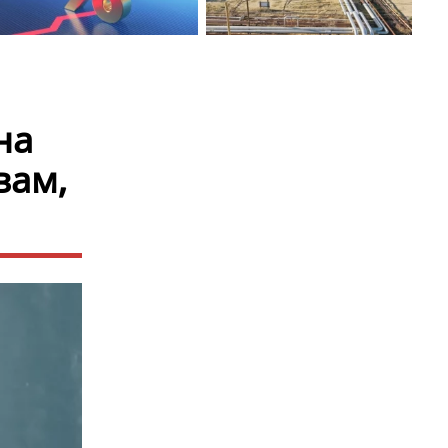
на
вам,