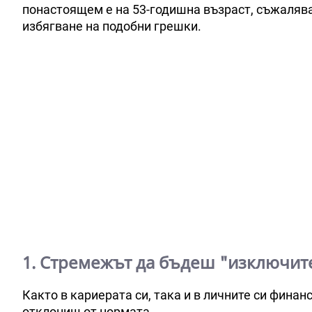
понастоящем е на 53-годишна възраст, съжалява, 
избягване на подобни грешки.
1. Стремежът да бъдеш "изключит
Както в кариерата си, така и в личните си финанс
отклониш от нормата.