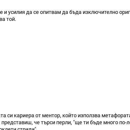
ме и усилия да се опитвам да бъда изключително ори
ва той.
та си кариера от ментор, който използва метафорат
 представиш, че търси перли, "ще ти бъде много по-
оклети стриди".