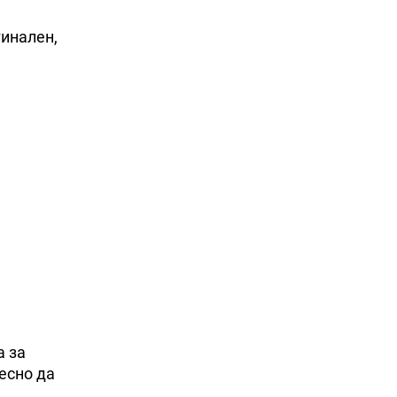
гинален,
а за
лесно да