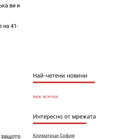
ъка ви и
 на 41-
Най-четени новини
виж всички
Интересно от мрежата
Климатици София
, защото