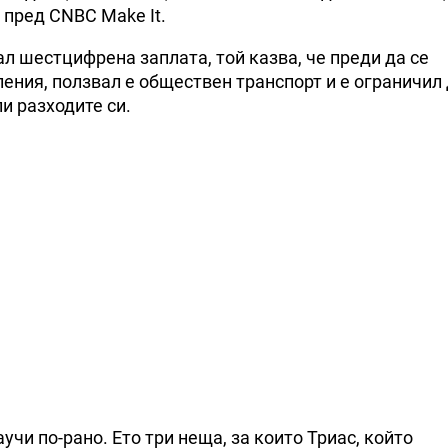
с пред CNBC Make It.
л шестцифрена заплата, той казва, че преди да се
ления, ползвал е обществен транспорт и е ограничил
и разходите си.
чи по-рано. Ето три неща, за които Триас, който