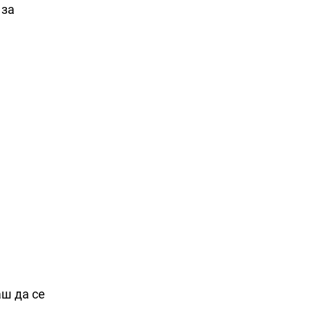
 за
аш да се