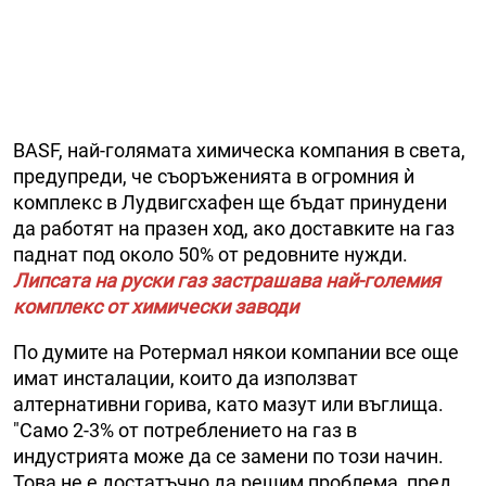
BASF, най-голямата химическа компания в света,
предупреди, че съоръженията в огромния ѝ
комплекс в Лудвигсхафен ще бъдат принудени
да работят на празен ход, ако доставките на газ
паднат под около 50% от редовните нужди.
Липсата на руски газ застрашава най-големия
комплекс от химически заводи
По думите на Ротермал някои компании все още
имат инсталации, които да използват
алтернативни горива, като мазут или въглища.
"Само 2-3% от потреблението на газ в
индустрията може да се замени по този начин.
Това не е достатъчно да решим проблема, пред