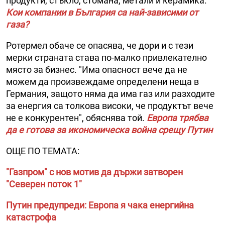
продукти, стъкло, стомана, метали и керамика.
Кои компании в България са най-зависими от
газа?
Ротермел обаче се опасява, че дори и с тези
мерки страната става по-малко привлекателно
място за бизнес. "Има опасност вече да не
можем да произвеждаме определени неща в
Германия, защото няма да има газ или разходите
за енергия са толкова високи, че продуктът вече
не е конкурентен", обяснява той.
Европа трябва
да е готова за икономическа война срещу Путин
ОЩЕ ПО ТЕМАТА:
"Газпром" с нов мотив да държи затворен
"Северен поток 1"
Путин предупреди: Европа я чака енергийна
катастрофа