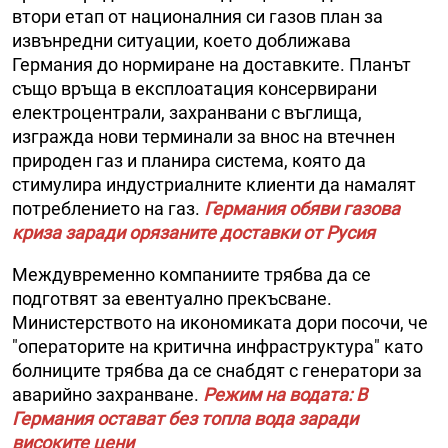
втори етап от националния си газов план за
извънредни ситуации, което доближава
Германия до нормиране на доставките. Планът
също връща в експлоатация консервирани
електроцентрали, захранвани с въглища,
изгражда нови терминали за внос на втечнен
природен газ и планира система, която да
стимулира индустриалните клиенти да намалят
потреблението на газ.
Германия обяви газова
криза заради орязаните доставки от Русия
Междувременно компаниите трябва да се
подготвят за евентуално прекъсване.
Министерството на икономиката дори посочи, че
"операторите на критична инфраструктура" като
болниците трябва да се снабдят с генератори за
аварийно захранване.
Режим на водата: В
Германия остават без топла вода заради
високите цени