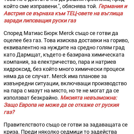
който сме изправени.", обяснява той.
Германия и
Австрия се върнаха към ТЕЦ-овете на въглища
заради липсващия руски газ
Според Матиас Бюрк Merck също се готви да
оцелее без газ. Това изисква доставки на гориво,
еквивалентно на нуждите на средно голям град
като Дармщат, където е базирана химическата
компания, за електричество, пара и натриев
хидроксид, без който много химически процеси
няма да се случат. Merck има планове за
извънредни ситуации, включващи производство
на пара с мазут на място, но те не могат да се
използват безкрайно.
Мисията невъзможна:
Защо Европа не може да се откаже от руския
газ?
Правителството също се готви за задаващата се
криза. Преди няколко седмици то задейства