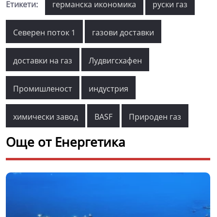
Етикети:
германска икономика
руски газ
Северен поток 1
газови доставки
доставки на газ
Лудвигсхафен
Промишленост
индустрия
химически завод
BASF
Природен газ
Още от Енергетика