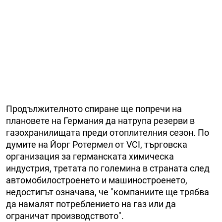
Продължителното спиране ще попречи на
плановете на Германия да натрупа резерви в
газохранилищата преди отоплителния сезон. По
думите на Йорг Ротермел от VCI, търговска
организация за германската химическа
индустрия, третата по големина в страната след
автомобилостроенето и машиностроенето,
недостигът означава, че "компаниите ще трябва
да намалят потреблението на газ или да
ограничат производството".