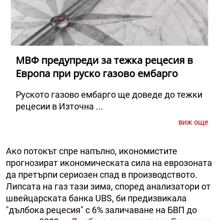
МВФ предупреди за тежка рецесия в
Европа при руско газово ембарго
Руското газово ембарго ще доведе до тежки
рецесии в Източна ...
виж още
Ако потокът спре напълно, икономистите
прогнозират икономическата сила на еврозоната
да претърпи сериозен спад в производството.
Липсата на газ тази зима, според анализатори от
швейцарската банка UBS, би предизвикала
"дълбока рецесия" с 6% заличаване на БВП до