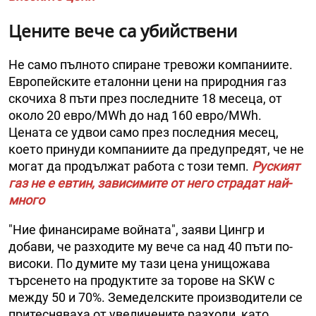
Цените вече са убийствени
Не само пълното спиране тревожи компаниите.
Европейските еталонни цени на природния газ
скочиха 8 пъти през последните 18 месеца, от
около 20 евро/MWh до над 160 евро/MWh.
Цената се удвои само през последния месец,
което принуди компаниите да предупредят, че не
могат да продължат работа с този темп.
Руският
газ не е евтин, зависимите от него страдат най-
много
"Ние финансираме войната", заяви Цингр и
добави, че разходите му вече са над 40 пъти по-
високи. По думите му тази цена унищожава
търсенето на продуктите за торове на SKW с
между 50 и 70%. Земеделските производители се
притесняваха от увеличените разходи, като