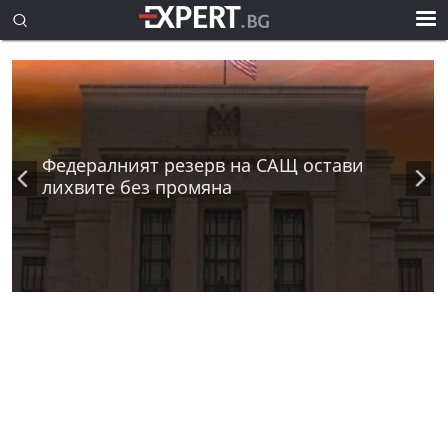
Федералният резерв на САЩ остави
лихвите без промяна