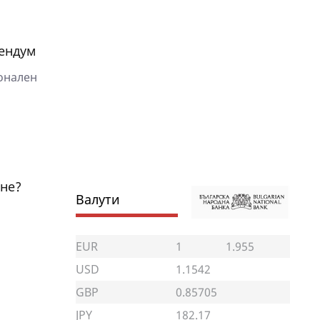
ендум
онален
ане?
Валути
EUR
1
1.955
USD
1.1542
GBP
0.85705
JPY
182.17