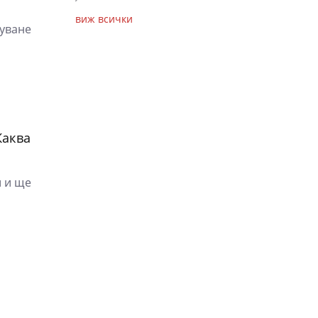
виж всички
уване
Каква
и и ще