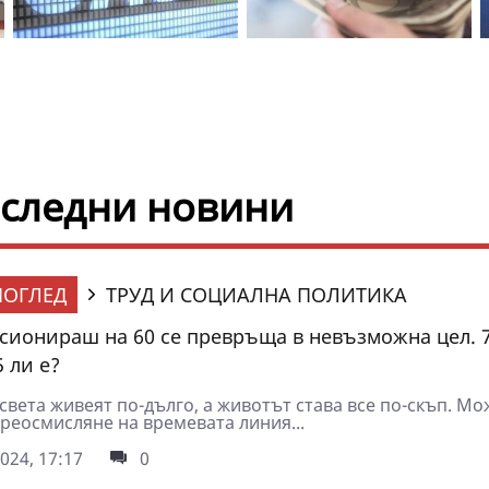
оследни новини
ОГЛЕД
ТРУД И СОЦИАЛНА ПОЛИТИКА
нсионираш на 60 се превръща в невъзможна цел. 
 ли е?
света живеят по-дълго, а животът става все по-скъп. Мо
преосмисляне на времевата линия...
024, 17:17
0