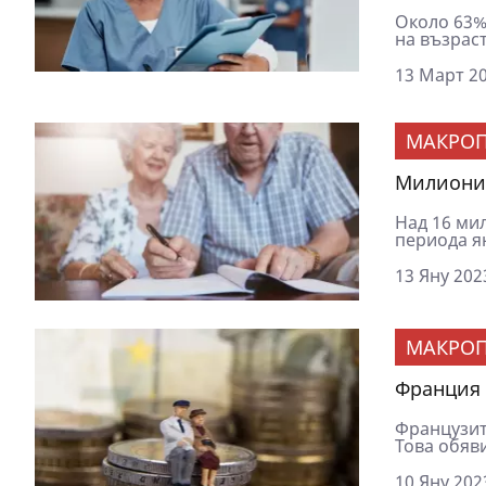
Около 63%
на възраст
13 Март 20
МАКРОП
Милиони 
Над 16 мил
периода ян
13 Яну 202
МАКРОП
Франция 
Французит
Това обяв
10 Яну 202