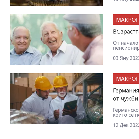
МАКРОП
Възрастт
От началот
пенсионир
03 Яну 202
МАКРОП
Германия
от чужби
Германско
които се 
12 Дек 202