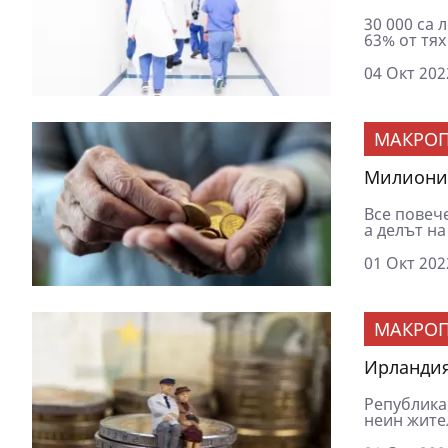
30 000 са 
63% от тях
04 Окт 202
МАКРОП
Милиони 
Все повече
а делът на
01 Окт 202
МАКРОП
Ирландия
Република
неин жител