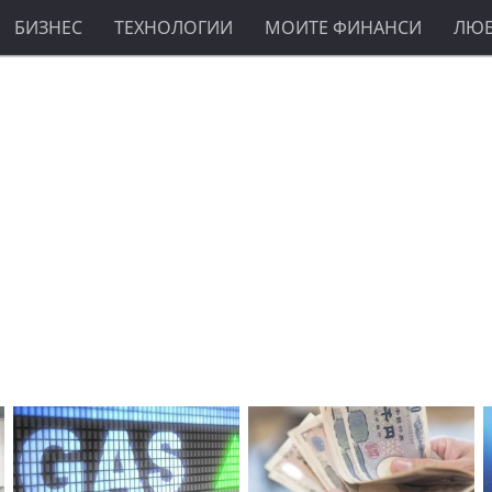
БИЗНЕС
ТЕХНОЛОГИИ
МОИТЕ ФИНАНСИ
ЛЮ