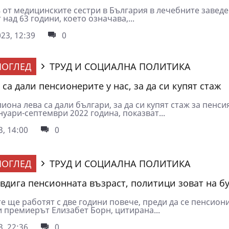
 от медицинските сестри в България в лечебните заведе
 над 63 години, което означава,...
23, 12:39
0
ОГЛЕД
ТРУД И СОЦИАЛНА ПОЛИТИКА
са дали пенсионерите у нас, за да си купят стаж
иона лева са дали българи, за да си купят стаж за пенси
уари-септември 2022 година, показват...
3, 14:00
0
ОГЛЕД
ТРУД И СОЦИАЛНА ПОЛИТИКА
вдига пенсионната възраст, политици зоват на б
е ще работят с две години повече, преди да се пенсион
и премиерът Елизабет Борн, цитирана...
3, 22:36
0