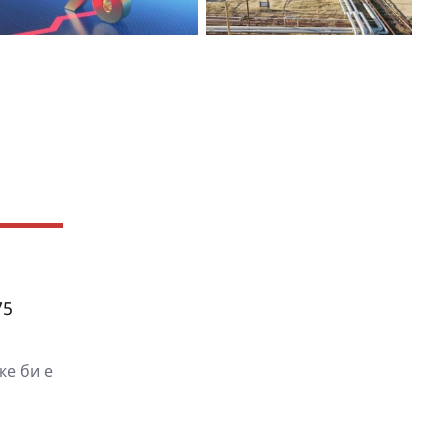
75
же би е