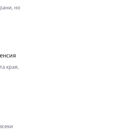
трани, но
пенсия
та края,
всеки