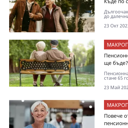
Къде по 
Дългоочак
до далечни
23 Окт 202
МАКРОП
Пенсионн
ще бъде?
Пенсионна
стане 65 г
23 Май 202
МАКРОП
Повече о
пенсионн