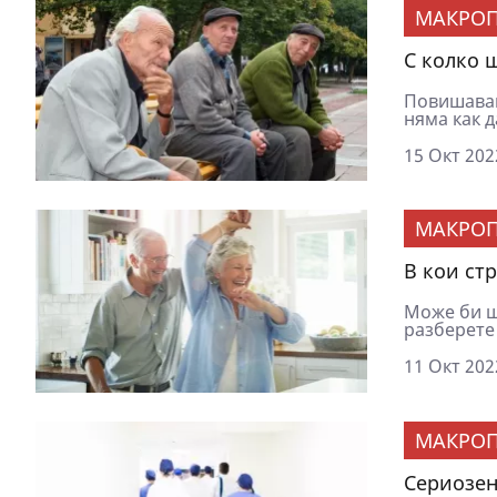
МАКРОП
С колко 
Повишаване
няма как д
15 Окт 202
МАКРОП
В кои ст
Може би щ
разберете 
11 Окт 202
МАКРОП
Сериозен