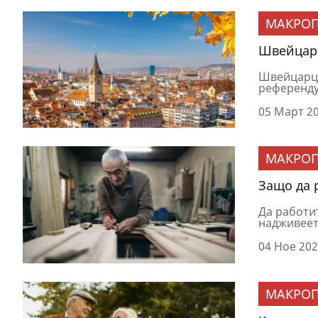
МАКРОП
Швейцарц
Швейцарци
референдум
05 Март 20
МАКРОП
Защо да 
Да работит
надживеете
04 Ное 202
МАКРОП