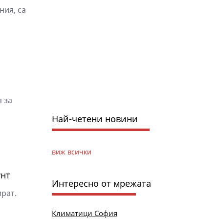
ния, са
я за
Най-четени новини
виж всички
унт
Интересно от мрежата
ират.
Климатици София