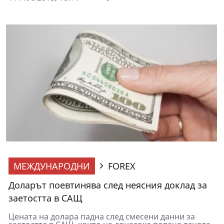
МЕЖДУНАРОДНИ
FOREX
Доларът поевтинява след неясния доклад за
заетостта в САЩ
Цената на долара падна след смесени данни за