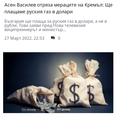
Асен Василев отряза мераците на Кремъл: Ще
плащаме руския газ в долари
България ще плаща за руския газ в долари, а не в
рубли. Това заяви пред Нова телевизия
вицепремиерът и министър...
27 Март 2022, 22:53
0