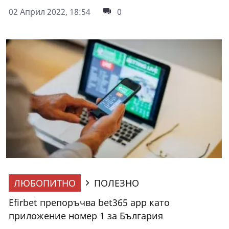
02 Април 2022, 18:54
0
ЛЮБОПИТНО
ПОЛЕЗНО
Efirbet препоръчва bet365 app като
приложение номер 1 за България