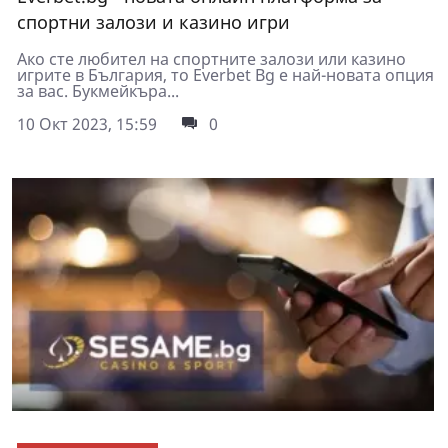
спортни залози и казино игри
Ако сте любител на спортните залози или казино
игрите в България, то Everbet Bg е най-новата опция
за вас. Букмейкъра...
10 Окт 2023, 15:59
0