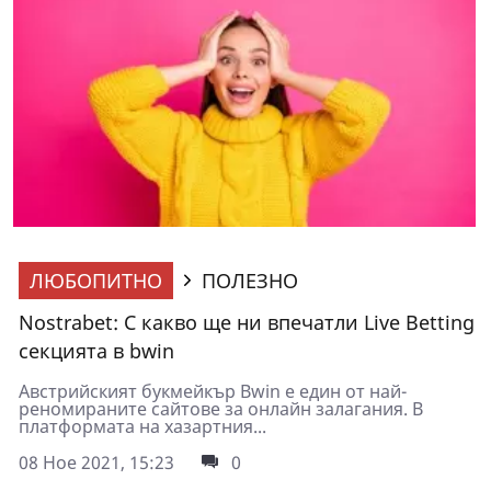
ЛЮБОПИТНО
ПОЛЕЗНО
Nostrabet: С какво ще ни впечатли Live Betting
секцията в bwin
Австрийският букмейкър Bwin е един от най-
реномираните сайтове за онлайн залагания. В
платформата на хазартния...
08 Ное 2021, 15:23
0