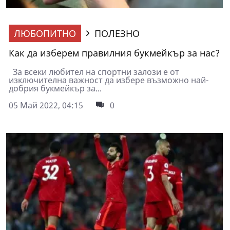
ЛЮБОПИТНО
ПОЛЕЗНО
Как да изберем правилния букмейкър за нас?
За всеки любител на спортни залози е от
изключителна важност да избере възможно най-
добрия букмейкър за...
05 Май 2022, 04:15
0