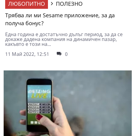
ЛЮБОПИТНО
ПОЛЕЗНО
Трябва ли ми Sesame приложение, за да
получа бонус?
Една година е достатъчно дълъг период, за да се
докаже дадена компания на динамичен пазар,
какъвто е този на...
11 Май 2022, 12:51
0