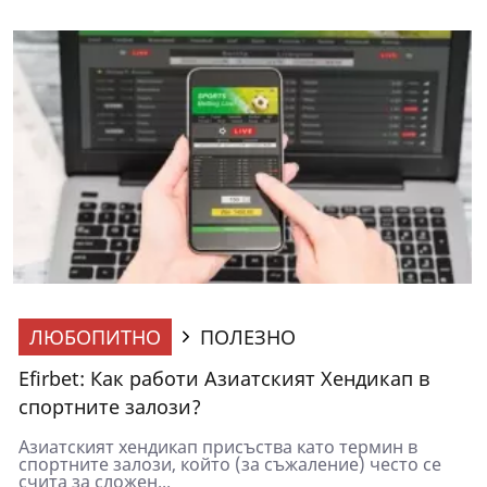
ЛЮБОПИТНО
ПОЛЕЗНО
Efirbet: Как работи Азиатският Хендикап в
спортните залози?
Азиатският хендикап присъства като термин в
спортните залози, който (за съжаление) често се
счита за сложен...