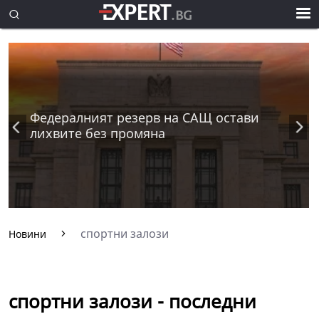
Федералният резерв на САЩ остави
лихвите без промяна
спортни залози
Новини
спортни залози - последни