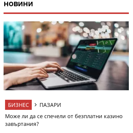
новини
БИЗНЕС
ПАЗАРИ
Може ли да се спечели от безплатни казино
завъртания?