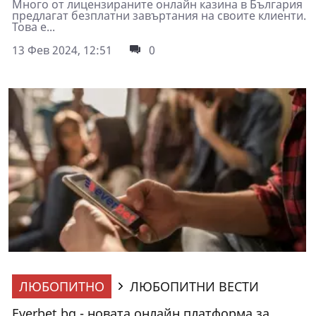
Много от лицензираните онлайн казина в България
предлагат безплатни завъртания на своите клиенти.
Това е...
13 Фев 2024, 12:51
0
ЛЮБОПИТНО
ЛЮБОПИТНИ ВЕСТИ
Everbet.bg - новата онлайн платформа за