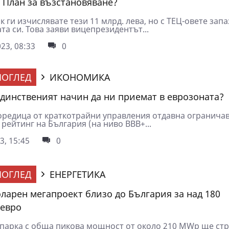
 План за възстановяване?
к ги изчислявате тези 11 млрд. лева, но с ТЕЦ-овете зап
а си. Това заяви вицепрезидентът...
23, 08:33
0
ОГЛЕД
ИКОНОМИКА
единственият начин да ни приемат в еврозоната?
оредица от краткотрайни управления отдавна огранича
рейтинг на България (на ниво BBB+...
3, 15:45
0
ОГЛЕД
ЕНЕРГЕТИКА
оларен мегапроект близо до България за над 180
евро
 парка с обща пикова мощност от около 210 MWp ще ст