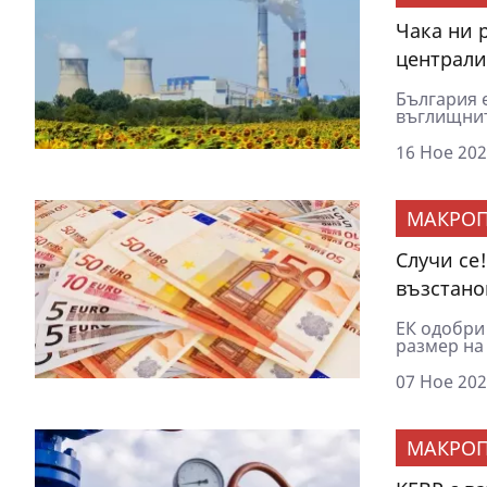
Чака ни 
централи
България 
въглищнит
16 Ное 202
МАКРОП
Случи се
възстано
ЕК одобри
размер на 
07 Ное 202
МАКРОП