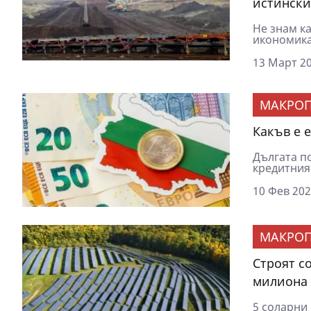
истински
Не знам ка
икономикат
13 Март 20
МАКРОП
Какъв е 
Дългата п
кредитния 
10 Фев 202
МАКРОП
Строят с
милиона 
5 соларни