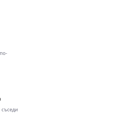
по-
а
 съседи