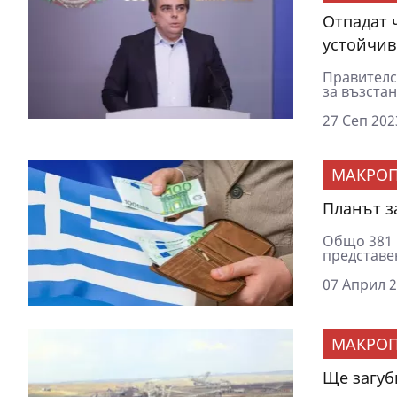
Отпадат 
устойчив
Правителс
за възстан
27 Сеп 202
МАКРОП
Планът з
Общо 381 
представе
07 Април 2
МАКРОП
Ще загуб