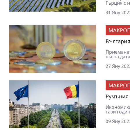
Гърция с н
31 Яну 202
МАКРОП
България
Приеманет
късна дата
27 Яну 202
МАКРОП
Румъния 
Икономика
тази годин
09 Яну 202