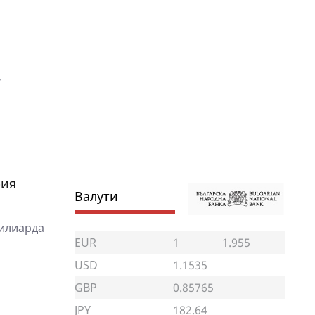
,
рия
Валути
милиарда
EUR
1
1.955
USD
1.1535
GBP
0.85765
JPY
182.64