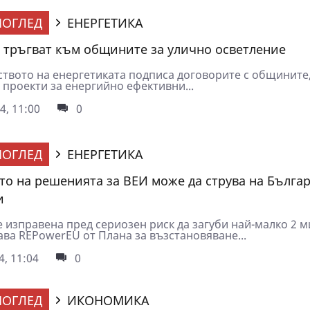
ОГЛЕД
ЕНЕРГЕТИКА
тръгват към общините за улично осветление
твото на енергетиката подписа договорите с общините
 проекти за енергийно ефективни...
4, 11:00
0
ОГЛЕД
ЕНЕРГЕТИКА
то на решенията за ВЕИ може да струва на Бълга
и
е изправена пред сериозен риск да загуби най-малко 2 
ава REPowerEU от Плана за възстановяване...
4, 11:04
0
ОГЛЕД
ИКОНОМИКА