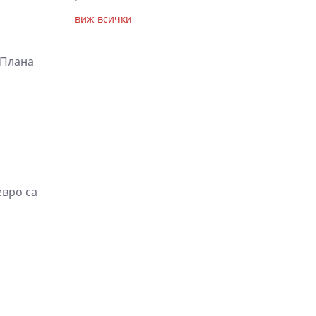
виж всички
 Плана
евро са