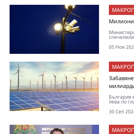
МАКРОП
Милиони 
Министерс
спечелили
05 Ное 202
МАКРОП
Забавяне
милиард
България 
лева по гл
30 Сеп 202
МАКРОП