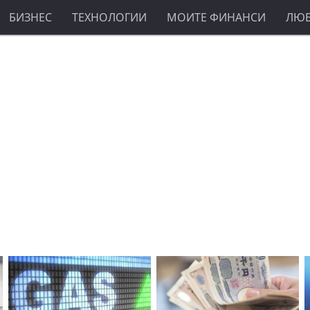
БИЗНЕС
ТЕХНОЛОГИИ
МОИТЕ ФИНАНСИ
ЛЮ