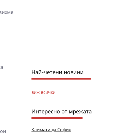
азихме
ва
Най-четени новини
виж всички
Интересно от мрежата
Климатици София
рои