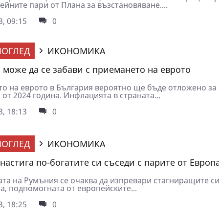
ейните пари от Плана за възстановяване....
3, 09:15
0
ОГЛЕД
ИКОНОМИКА
 може да се забави с приемането на еврото
о на еврото в България вероятно ще бъде отложено за 
 от 2024 година. Инфлацията в страната...
3, 18:13
0
ОГЛЕД
ИКОНОМИКА
настига по-богатите си съседи с парите от Европ
та на Румъния се очаква да изпревари стагниращите си
а, подпомогната от европейските...
3, 18:25
0