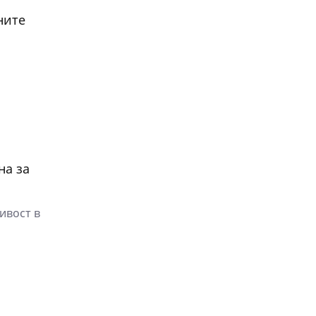
ните
на за
ивост в