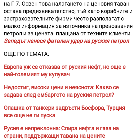
на Г-7. Освен това налагането на ценовия таван
остава предизвикателство, тъй като корабните и
застрахователните фирми често разполагат с
малко информация за източника на превозвания
петрол и за цената, плащана от техните клиенти.
Западът нанася фатален удар на руския петрол
ОЩЕ ПО ТЕМАТА:
Европа уж се отказва от руския нефт, но още е
най-големият му купувач
Недостиг, високи цени и неяснота: Какво се
задава след ембаргото на руския петрол?
Опашка от танкери задръсти Босфора, Турция
все още не ги пуска
Русия е непреклонна: Спира нефта и газа на
страни, поддържащи тавана на цените