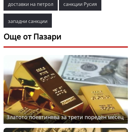
доставки на петрол
санкции Русия
западни санкции
Още от Пазари
Златото поевтинява за трети пореден месец