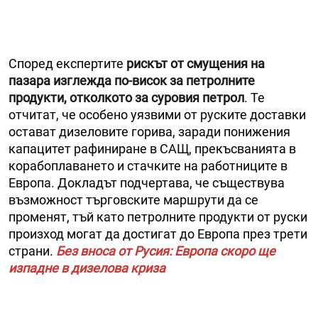
Според експертите
рискът от смущения на
пазара изглежда по-висок за петролните
продукти, отколкото за суровия петрол
. Те
отчитат, че особено уязвими от руските доставки
остават дизеловите горива, заради понижения
капацитет рафиниране в САЩ, прекъсванията в
корабоплаването и стачките на работниците в
Европа. Докладът подчертава, че съществува
възможност търговските маршрути да се
променят, тъй като петролните продукти от руски
произход могат да достигат до Европа през трети
страни.
Без вноса от Русия: Европа скоро ще
изпадне в дизелова криза