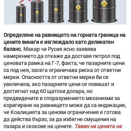
Определяне на равнището на горната граница на
цените винаги е изглеждало като деликатен
баланс
. Макар че Русия ясно заявява
намерението да откаже да доставя петрол под
ценовата рамка на Г-7, факта, че пазарните цени
са под нея, засега ограничава риска от ответни
мерки. Опасността от ответни мерки би се
увеличила, ако пазарните цени се повишат и
достигнат над 60 щатски долара, но
предвидените в споразумението механизми за
коригиране на равнището може да са индикация,
че Коалицията за ценови ограничения е готова
да действа бързо, за да избегне смущения на
пазара и скокове на цените.
Таван на цената на