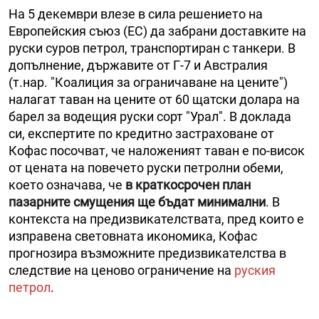
На 5 декември влезе в сила решението на
Европейския съюз (ЕС) да забрани доставките на
руски суров петрол, транспортиран с танкери. В
допълнение, държавите от Г-7 и Австралия
(т.нар. "Коалиция за ограничаване на цените")
налагат таван на цените от 60 щатски долара на
барел за водещия руски сорт "Урал". В доклада
си, експертите по кредитно застраховане от
Кофас посочват, че наложеният таван е по-висок
от цената на повечето руски петролни обеми,
което означава, че
в краткосрочен план
пазарните смущения ще бъдат минимални
. В
контекста на предизвикателствата, пред които е
изправена световната икономика, Кофас
прогнозира възможните предизвикателства в
следствие на ценово ограничение на
руския
петрол
.