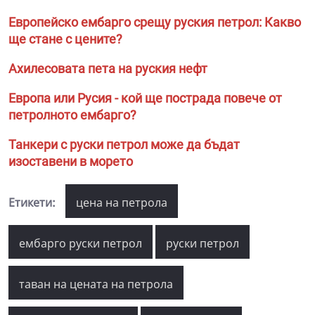
Европейско ембарго срещу руския петрол: Какво
ще стане с цените?
Ахилесовата пета на руския нефт
Европа или Русия - кой ще пострада повече от
петролното ембарго?
Танкери с руски петрол може да бъдат
изоставени в морето
Етикети:
цена на петрола
ембарго руски петрол
руски петрол
таван на цената на петрола