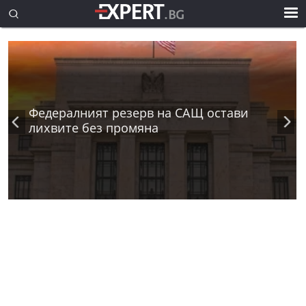
Федералният резерв на САЩ остави
лихвите без промяна