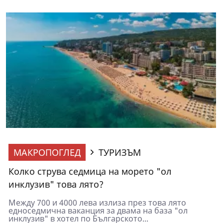
МАКРОПОГЛЕД
ТУРИЗЪМ
Колко струва седмица на морето "ол
инклузив" това лято?
Между 700 и 4000 лева излиза през това лято
едноседмична ваканция за двама на база "ол
инклузив" в хотел по Българското...