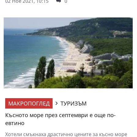
02 Ное 2021, 10:15
0
МАКРОПОГЛЕД
ТУРИЗЪМ
Късното море през септември е още по-
евтино
Хотели смъкнаха драстично цените за късно море