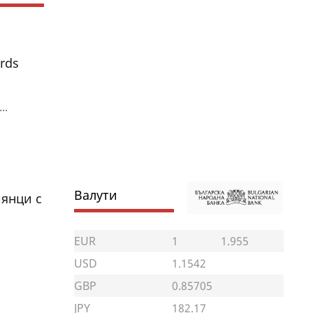
rds
..
Валути
иянци с
EUR
1
1.955
USD
1.1542
GBP
0.85705
JPY
182.17