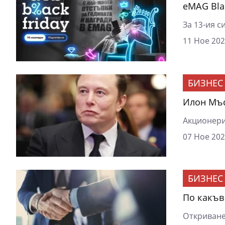
eMAG Bla
За 13-ия с
11 Ное 202
БИЗНЕС
Илон Мъс
Акционери
07 Ное 202
БИЗНЕС
По какъв
Откриване