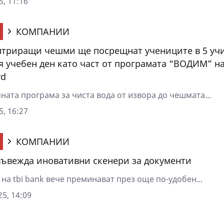
5, 11:16
КОМПАНИИ
триращи чешми ще посрещнат учениците в 5 уч
я учебен ден като част от програмата “ВОДИМ” н
rd
ната програма за чиста вода от извора до чешмата...
5, 16:27
КОМПАНИИ
 въвежда иновативни скенери за документи
на tbi bank вече преминават през още по-удобен...
5, 14:09