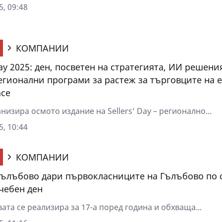
5, 09:48
КОМПАНИИ
Day 2025: ден, посветен на стратегията, ИИ решени
егионални програми за растеж за търговците на
ace
изира осмото издание на Sellers’ Day – регионално...
5, 10:44
КОМПАНИИ
Гълъбово дари първокласниците на Гълъбово по 
чебен ден
та се реализира за 17-а поред година и обхваща...