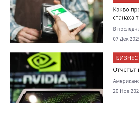
Какво пр
станаха 
В последн
07 Дек 202
БИЗНЕС
Отчетът 
Американс
20 Ное 202