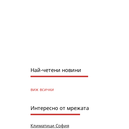
Най-четени новини
виж всички
Интересно от мрежата
Климатици София