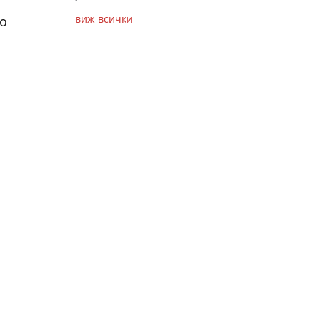
виж всички
що