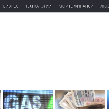
БИЗНЕС
ТЕХНОЛОГИИ
МОИТЕ ФИНАНСИ
ЛЮ