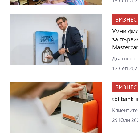
15 Сеп 202
БИЗНЕС
Умни фил
за първи
Masterca
Дългосроч
12 Сеп 202
БИЗНЕС
tbi bank
Клиентите 
29 Юли 202