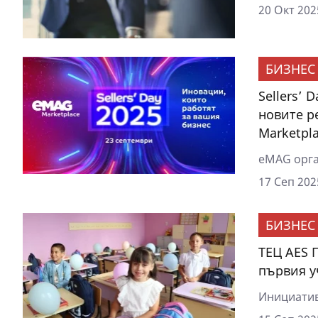
20 Окт 202
БИЗНЕС
Sellers’ 
новите р
Marketpl
eMAG орган
17 Сеп 202
БИЗНЕС
ТЕЦ AES 
първия у
Инициатива