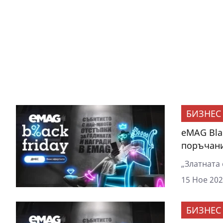
БИЗНЕС
eMAG Blac
поръчани
„Златната 
15 Ное 202
БИЗНЕС