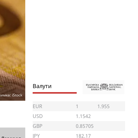
Валути
имка: iStock
EUR
1
1.955
USD
1.1542
GBP
0.85705
JPY
182.17