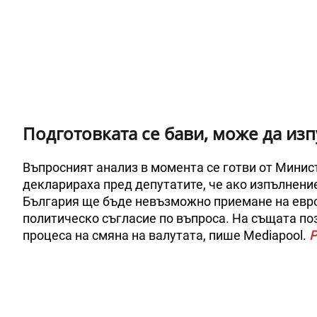
Подготовката се бави, може да из
Въпросният анализ в момента се готви от Минист
декларираха пред депутатите, че ако изпълнение
България ще бъде невъзможно приемане на еврото
политическо съгласие по въпроса. На същата поз
процеса на смяна на валутата, пише Mediapool.
Р