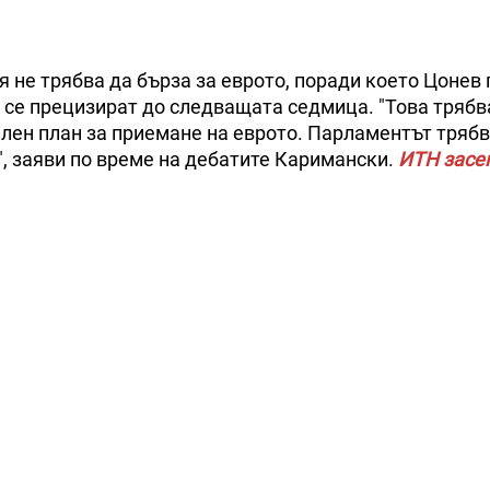
я не трябва да бърза за еврото, поради което Цонев
 се прецизират до следващата седмица. "Това трябв
ален план за приемане на еврото. Парламентът трябв
, заяви по време на дебатите Каримански.
ИТН засег