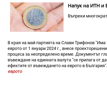
Напук на ИТН и 
Въпреки многократн
В края на май партията на Слави Трифонов "Има 
еврото от 1 януари 2024 г., внесе проекторешен
процеса за неопределено време. Документът гла
въвеждане на единната валута "се прилага от д
ефектите от въвеждането на еврото в България"
еврото