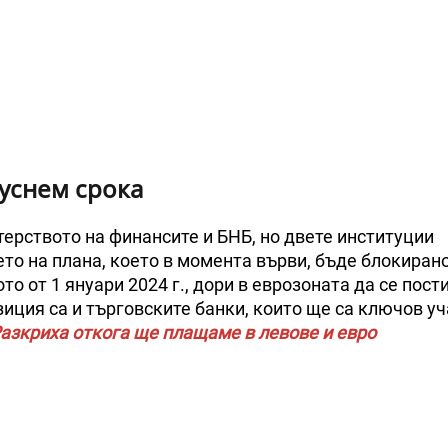
пуснем срока
ерството на финансите и БНБ, но двете институции
то на плана, което в момента върви, бъде блокирано
 от 1 януари 2024 г., дори в еврозоната да се пост
иция са и търговските банки, които ще са ключов уч
азкриха откога ще плащаме в левове и евро