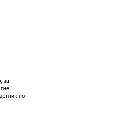
, за
игне
астник по