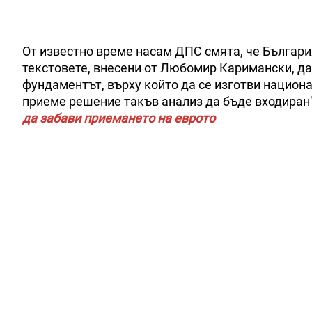
От известно време насам ДПС смята, че Българи
текстовете, внесени от Любомир Каримански, да
фундаментът, върху който да се изготви национ
приеме решение такъв анализ да бъде входиран"
да забави приемането на еврото