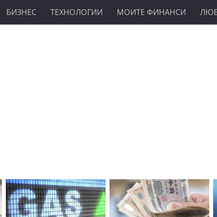
БИЗНЕС
ТЕХНОЛОГИИ
МОИТЕ ФИНАНСИ
ЛЮ