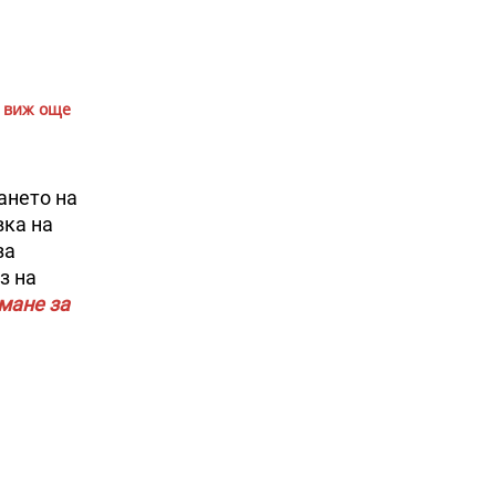
виж още
ането на
вка на
за
з на
мане за