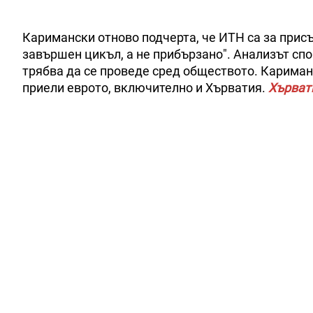
Каримански отново подчерта, че ИТН са за присъ
завършен цикъл, а не прибързано". Анализът сп
трябва да се проведе сред обществото. Кариманс
приели еврото, включително и Хърватия.
Хърват