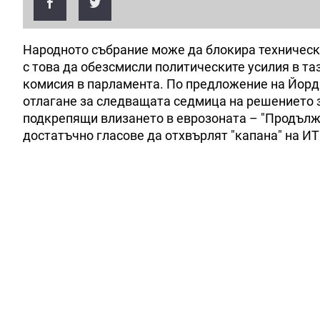
Народното събрание може да блокира техническ
с това да обезсмисли политическите усилия в та
комисия в парламента. По предложение на Йорд
отлагане за следващата седмица на решението за
подкрепящи влизането в еврозоната – "Продълж
достатъчно гласове да отхвърлят "капана" на И