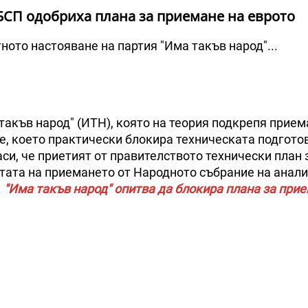
БСП одобриха плана за приемане на еврото
ото настояване на партия "Има такъв народ"...
такъв народ" (ИТН), която на теория подкрепя прием
ие, което практически блокира техническата подгото
си, че приетият от правителството технически план 
атата на приемането от Народното събрание на анали
.
"Има такъв народ" опитва да блокира плана за прие