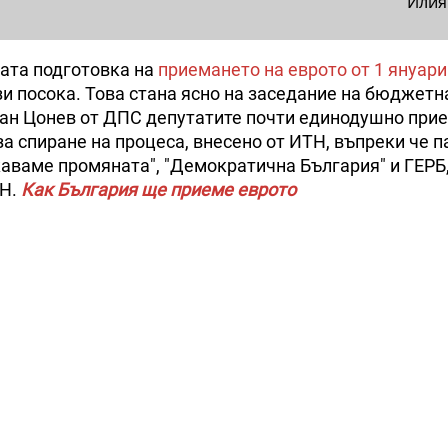
Илия
ата подготовка на
приемането на еврото от 1 януари 
зи посока. Това стана ясно на заседание на бюджетн
ан Цонев от ДПС депутатите почти единодушно при
 спиране на процеса, внесено от ИТН, въпреки че п
аваме промяната", "Демократична България" и ГЕРБ
ТН.
Как България ще приеме еврото