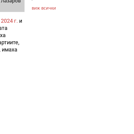
 Лазаров
виж всички
2024 г.
и
ата
еха
артиите,
, имаха