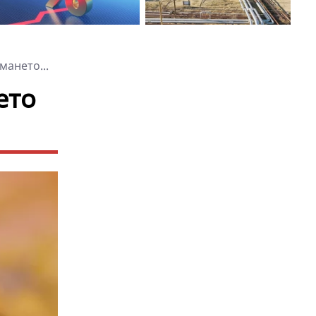
ането...
ето