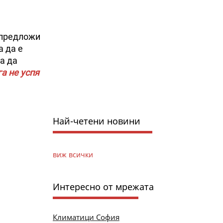
 предложи
а да е
а да
а не успя
Най-четени новини
виж всички
Интересно от мрежата
Климатици София