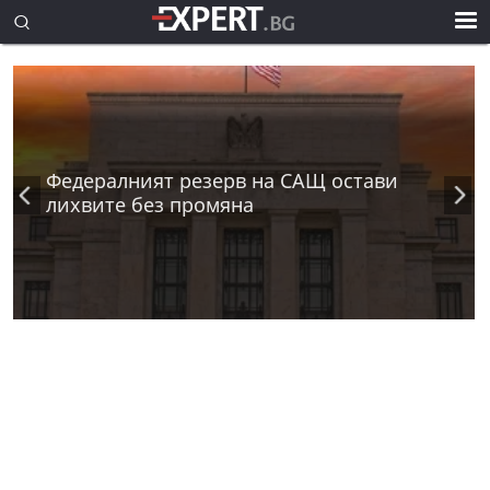
Федералният резерв на САЩ остави
лихвите без промяна