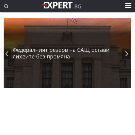
Федералният резерв на САЩ остави
лихвите без промяна