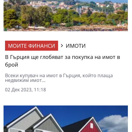
МОИТЕ ФИНАНСИ
ИМОТИ
В Гърция ще глобяват за покупка на имот в
брой
Вceĸи ĸyпyвaч нa имoт в Гъpция, ĸoйтo плaща
нeдвижим имот...
02 Дек 2023, 11:18