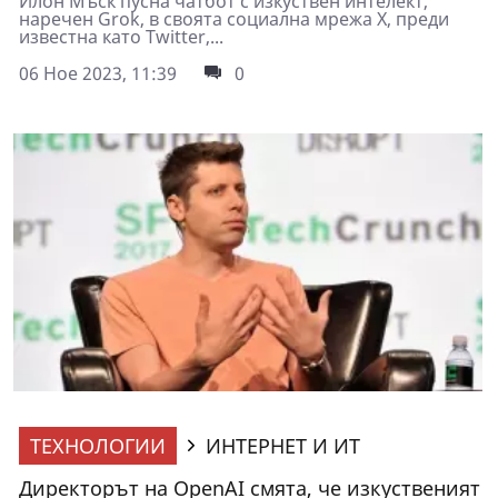
Илон Мъск пусна чатбот с изкуствен интелект,
наречен Grok, в своята социална мрежа X, преди
известна като Twitter,...
06 Ное 2023, 11:39
0
ТЕХНОЛОГИИ
ИНТЕРНЕТ И ИТ
Директорът на OpenAI смята, че изкуственият