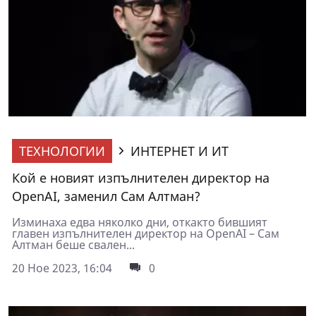
ТЕХНОЛОГИИ
ИНТЕРНЕТ И ИТ
Кой е новият изпълнителен директор на
OpenAI, заменил Сам Aлтман?
Изминаха едва няколко дни, откакто бившият
главен изпълнителен директор на OpenAI – Сам
Алтман беше свален...
20 Ное 2023, 16:04
0